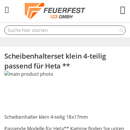
M
Scheibenhalterset klein 4-teilig
passend für Heta **
Skip
to
the
end
of
the
Skip
images
to
Scheibenhalter klein 4-teilig 18x17mm
gallery
the
Passende Modelle für Heta** Kamine finden Sie unten
beginning