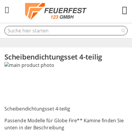
M
Scheibendichtungsset 4-teilig
Skip
to
the
end
of
the
Skip
images
to
Scheibendichtungsset 4-teilig
gallery
the
Passende Modelle für Globe Fire** Kamine finden Sie
beginning
unten in der Beschreibung
of