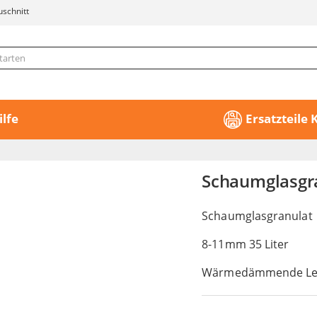
uschnitt
ilfe
Ersatzteile
Schaumglasgra
Schaumglasgranulat
8-11mm 35 Liter
Wärmedämmende Lei