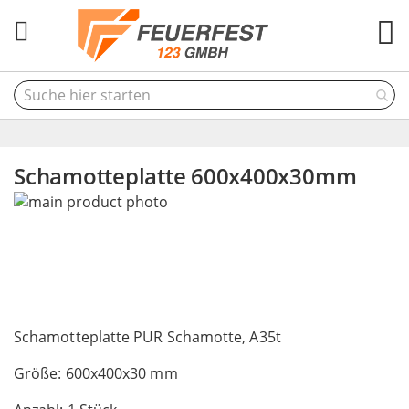
M
Schamotteplatte 600x400x30mm
Skip
to
the
end
of
the
Skip
images
to
Schamotteplatte PUR Schamotte, A35t
gallery
the
Größe: 600x400x30 mm
beginning
of