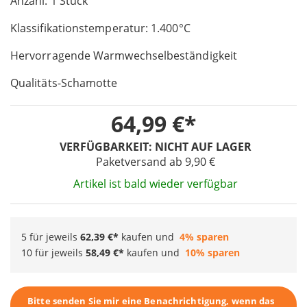
Anzahl: 1 Stück
the
images
Klassifikationstemperatur: 1.400°C
gallery
Hervorragende Warmwechselbeständigkeit
Qualitäts-Schamotte
64,99 €
VERFÜGBARKEIT:
NICHT AUF LAGER
Paketversand ab 9,90 €
Artikel ist bald wieder verfügbar
5 für jeweils
62,39 €
kaufen und
4
% sparen
10 für jeweils
58,49 €
kaufen und
10
% sparen
Bitte senden Sie mir eine Benachrichtigung, wenn das