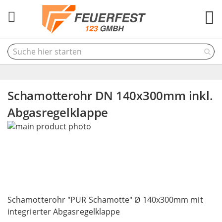
M
Schamotterohr DN 140x300mm inkl.
Abgasregelklappe
Skip
to
the
end
of
the
Skip
images
to
Schamotterohr "PUR Schamotte" Ø 140x300mm mit
gallery
the
integrierter Abgasregelklappe
beginning