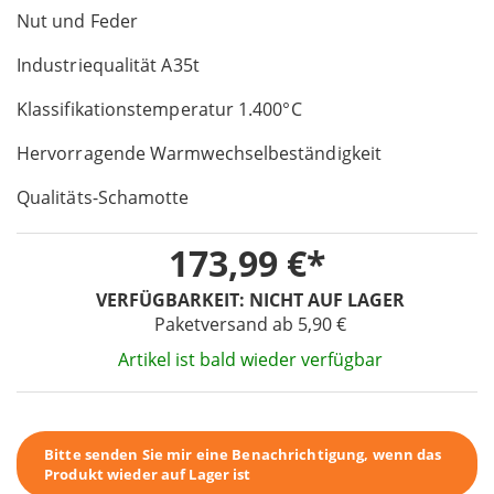
Nut und Feder
of
the
Industriequalität A35t
images
gallery
Klassifikationstemperatur 1.400°C
Hervorragende Warmwechselbeständigkeit
Qualitäts-Schamotte
173,99 €
VERFÜGBARKEIT:
NICHT AUF LAGER
Paketversand ab 5,90 €
Artikel ist bald wieder verfügbar
Bitte senden Sie mir eine Benachrichtigung, wenn das
Produkt wieder auf Lager ist