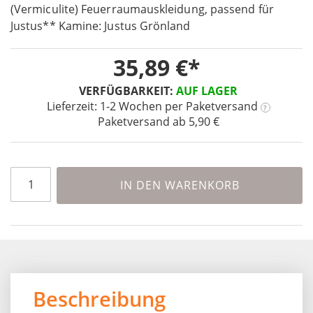
the
(Vermiculite) Feuerraumauskleidung, passend für
beginning
Justus** Kamine: Justus Grönland
of
the
35,89 €
images
gallery
VERFÜGBARKEIT:
AUF LAGER
Lieferzeit: 1-2 Wochen
per Paketversand
?
Paketversand ab 5,90 €
IN DEN WARENKORB
Beschreibung