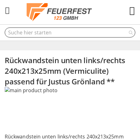
M
Rückwandstein unten links/rechts
240x213x25mm (Vermiculite)
passend für Justus Grönland **
Skip
to
the
end
of
the
Skip
images
to
Rückwandstein unten links/rechts 240x213x25mm
gallery