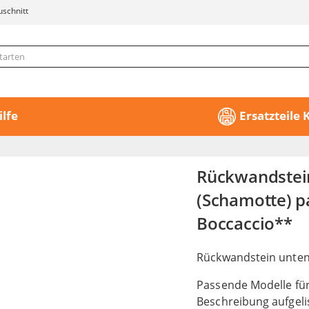
uschnitt
ilfe
Ersatzteile
Rückwandstei
(Schamotte) p
Boccaccio**
Rückwandstein unte
Passende Modelle fü
Beschreibung aufgeli