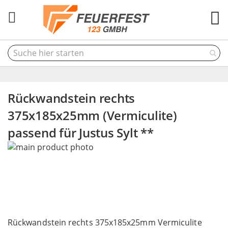
M
Rückwandstein rechts
375x185x25mm (Vermiculite)
passend für Justus Sylt **
Skip
to
the
end
of
the
Skip
images
to
Rückwandstein rechts 375x185x25mm Vermiculite
gallery