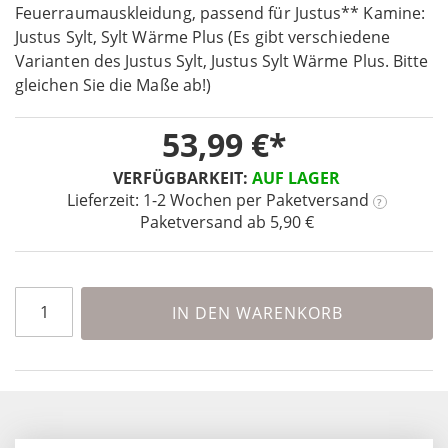
the
Feuerraumauskleidung, passend für Justus** Kamine:
beginning
Justus Sylt, Sylt Wärme Plus (Es gibt verschiedene
of
Varianten des Justus Sylt, Justus Sylt Wärme Plus. Bitte
the
gleichen Sie die Maße ab!)
images
gallery
53,99 €
VERFÜGBARKEIT:
AUF LAGER
Lieferzeit: 1-2 Wochen
per Paketversand
?
Paketversand ab 5,90 €
IN DEN WARENKORB