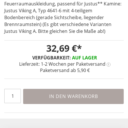
the
Feuerraumauskleidung, passend für Justus** Kamine:
beginning
Justus Viking A, Typ 4641-6 mit 4-teiligem
of
Bodenbereich (gerade Sichtscheibe, liegender
the
Brennraumstein) (Es gibt verschiedene Varianten
images
Justus Viking A. Bitte gleichen Sie die Maße ab!)
gallery
32,69 €
VERFÜGBARKEIT:
AUF LAGER
Lieferzeit: 1-2 Wochen
per Paketversand
?
Paketversand ab 5,90 €
IN DEN WARENKORB