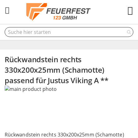
M
Rückwandstein rechts
330x200x25mm (Schamotte)
passend für Justus Viking A **
Skip
to
the
end
of
the
Skip
images
to
Rückwandstein rechts 330x200x25mm (Schamotte)
gallery