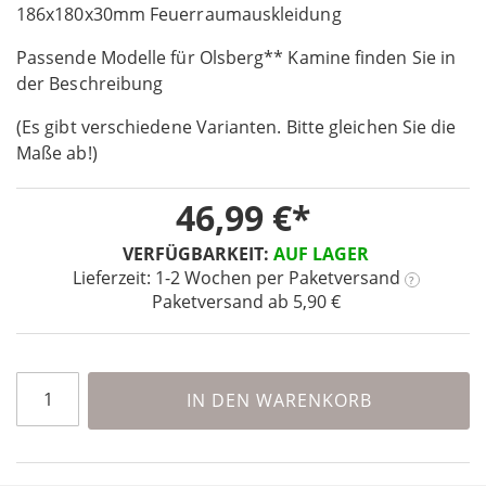
the
186x180x30mm Feuerraumauskleidung
beginning
Passende Modelle für Olsberg** Kamine finden Sie in
of
the
der Beschreibung
images
(Es gibt verschiedene Varianten. Bitte gleichen Sie die
gallery
Maße ab!)
46,99 €
VERFÜGBARKEIT:
AUF LAGER
Lieferzeit: 1-2 Wochen
per Paketversand
?
Paketversand ab 5,90 €
IN DEN WARENKORB