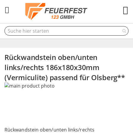
M
Rückwandstein oben/unten
links/rechts 186x180x30mm
(Vermiculite) passend für Olsberg**
Skip
to
the
end
of
the
Skip
images
to
Rückwandstein oben/unten links/rechts
gallery