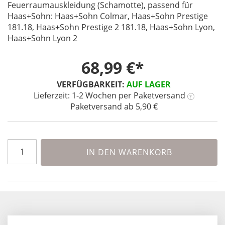
Feuerraumauskleidung (Schamotte), passend für
the
Haas+Sohn: Haas+Sohn Colmar, Haas+Sohn Prestige
beginning
181.18, Haas+Sohn Prestige 2 181.18, Haas+Sohn Lyon,
of
Haas+Sohn Lyon 2
the
images
gallery
68,99 €
VERFÜGBARKEIT:
AUF LAGER
Lieferzeit: 1-2 Wochen
per Paketversand
?
Paketversand ab 5,90 €
IN DEN WARENKORB