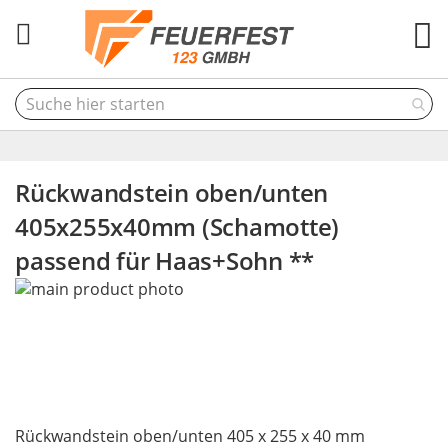
M
Rückwandstein oben/unten
405x255x40mm (Schamotte)
passend für Haas+Sohn **
Skip
to
the
end
of
the
Skip
images
Rückwandstein oben/unten 405 x 255 x 40 mm
to
gallery