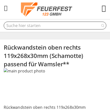
M
Rückwandstein oben rechts
119x268x30mm (Schamotte)
passend für Wamsler**
Skip
to
the
end
of
the
Skip
images
to
Rückwandstein oben rechts 119x268x30mm
gallery