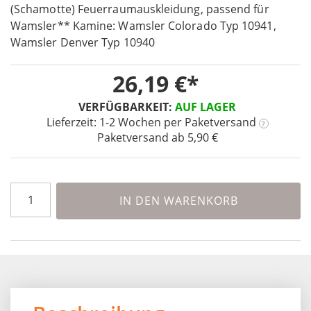
the
(Schamotte) Feuerraumauskleidung, passend für
beginning
Wamsler** Kamine: Wamsler Colorado Typ 10941,
of
Wamsler Denver Typ 10940
the
images
26,19 €
gallery
VERFÜGBARKEIT:
AUF LAGER
Lieferzeit: 1-2 Wochen
per Paketversand
?
Paketversand ab 5,90 €
IN DEN WARENKORB