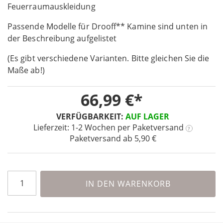
the
Feuerraumauskleidung
beginning
Passende Modelle für Drooff** Kamine sind unten in
of
the
der Beschreibung aufgelistet
images
(Es gibt verschiedene Varianten. Bitte gleichen Sie die
gallery
Maße ab!)
66,99 €
VERFÜGBARKEIT:
AUF LAGER
Lieferzeit: 1-2 Wochen
per Paketversand
?
Paketversand ab 5,90 €
IN DEN WARENKORB