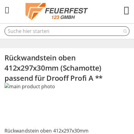
M
Rückwandstein oben
412x297x30mm (Schamotte)
passend für Drooff Profi A **
Skip
to
the
end
of
the
Skip
images
to
Rückwandstein oben 412x297x30mm
gallery