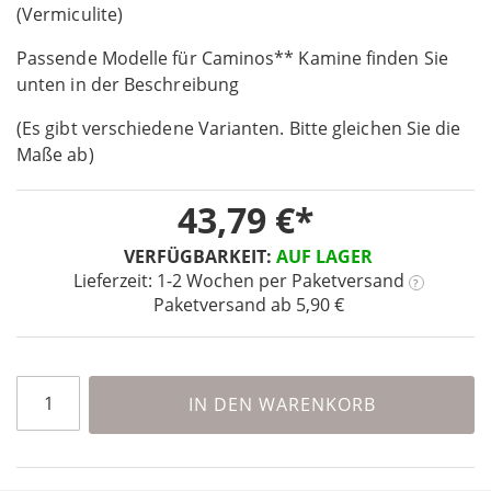
the
(Vermiculite)
beginning
Passende Modelle für Caminos** Kamine finden Sie
of
the
unten in der Beschreibung
images
(Es gibt verschiedene Varianten. Bitte gleichen Sie die
gallery
Maße ab)
43,79 €
VERFÜGBARKEIT:
AUF LAGER
Lieferzeit: 1-2 Wochen
per Paketversand
?
Paketversand ab 5,90 €
IN DEN WARENKORB