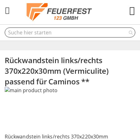
M
Rückwandstein links/rechts
370x220x30mm (Vermiculite)
passend für Caminos **
Skip
to
the
end
of
the
Skip
images
to
Rückwandstein links/rechts 370x220x30mm
gallery