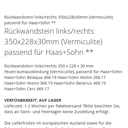
the
images
Skip
gallery
to
Rückwandstein links/rechts 350x228x30mm (Vermiculite)
the
passend für Haas+Sohn **
beginning
Rückwandstein links/rechts
of
350x228x30mm (Vermiculite)
the
images
passend für Haas+Sohn **
gallery
Rückwandstein links/rechts 350 x 228 x 30 mm
Feuerraumauskleidung (Vermiculite), passend für Haas+Sohn:
Haas+Sohn Belaqua 468.19 Haas+Sohn Vestre 268.17
Haas+Sohn Vestre 368.19 Haas+Sohn Belarius 468.19
Haas+Sohn Cers 469.17
VERFÜGBARKEIT:
AUF LAGER
Lieferzeit: 1-2 Wochen
per Paketversand
?
Bitte beachten Sie,
dass an Sonn- und Feiertagen keine Zustellung erfolgt.
Die Lieferfristen im europäischen Ausland sowie für die