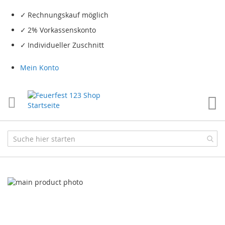
Rechnungskauf möglich
2% Vorkassenskonto
Individueller Zuschnitt
Mein Konto
Me
Skip
to
the
end
of