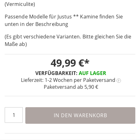
the
(Vermiculite)
beginning
Passende Modelle für Justus ** Kamine finden Sie
of
the
unten in der Beschreibung
images
(Es gibt verschiedene Varianten. Bitte gleichen Sie die
gallery
Maße ab)
49,99 €
VERFÜGBARKEIT:
AUF LAGER
Lieferzeit: 1-2 Wochen
per Paketversand
?
Paketversand ab 5,90 €
IN DEN WARENKORB