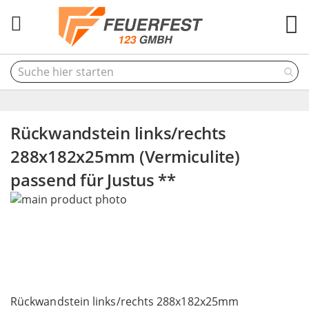
M
Rückwandstein links/rechts
288x182x25mm (Vermiculite)
passend für Justus **
Skip
to
the
end
of
the
Skip
images
to
Rückwandstein links/rechts 288x182x25mm
gallery