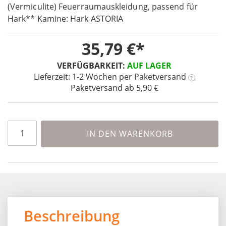
the
(Vermiculite) Feuerraumauskleidung, passend für
beginning
Hark** Kamine: Hark ASTORIA
of
the
35,79 €
images
gallery
VERFÜGBARKEIT:
AUF LAGER
Lieferzeit: 1-2 Wochen
per Paketversand
?
Paketversand ab 5,90 €
IN DEN WARENKORB
Beschreibung