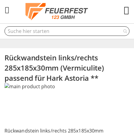
M
Rückwandstein links/rechts
285x185x30mm (Vermiculite)
passend für Hark Astoria **
Skip
to
the
end
of
the
Skip
images
to
Rückwandstein links/rechts 285x185x30mm
gallery