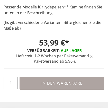
the
Passende Modelle für Jydepejsen** Kamine finden Sie
beginning
unten in der Beschreibung
of
the
(Es gibt verschiedene Varianten. Bitte gleichen Sie die
images
Maße ab)
gallery
53,99 €
VERFÜGBARKEIT:
AUF LAGER
Lieferzeit: 1-2 Wochen
per Paketversand
?
Paketversand ab 5,90 €
IN DEN WARENKORB