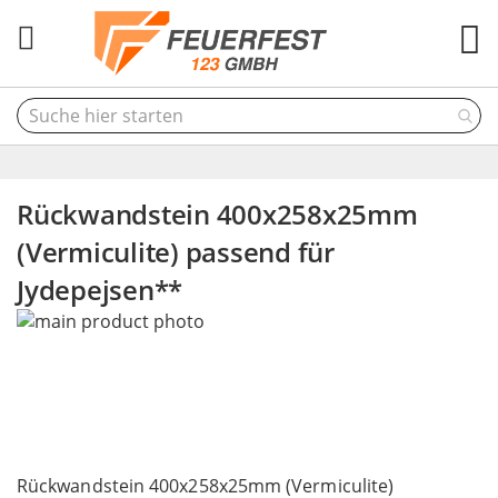
M
Rückwandstein 400x258x25mm
(Vermiculite) passend für
Jydepejsen**
Skip
to
the
end
of
the
Skip
images
to
Rückwandstein 400x258x25mm (Vermiculite)
gallery