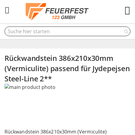
M
Rückwandstein 386x210x30mm
(Vermiculite) passend für Jydepejsen
Steel-Line 2**
Skip
to
the
end
of
the
Skip
images
to
Rückwandstein 386x210x30mm (Vermiculite)
gallery