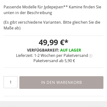
the
Passende Modelle für Jydepejsen** Kamine finden Sie
beginning
unten in der Beschreibung
of
the
(Es gibt verschiedene Varianten. Bitte gleichen Sie die
images
Maße ab)
gallery
49,99 €
VERFÜGBARKEIT:
AUF LAGER
Lieferzeit: 1-2 Wochen
per Paketversand
?
Paketversand ab 5,90 €
IN DEN WARENKORB