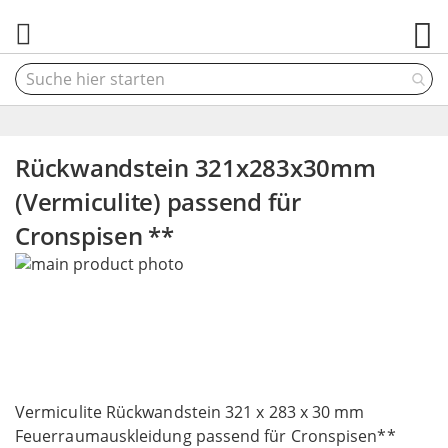
M
Rückwandstein 321x283x30mm
(Vermiculite) passend für
Cronspisen **
Skip
to
the
end
of
the
Skip
images
to
Vermiculite Rückwandstein 321 x 283 x 30 mm
gallery
the
Feuerraumauskleidung passend für Cronspisen**