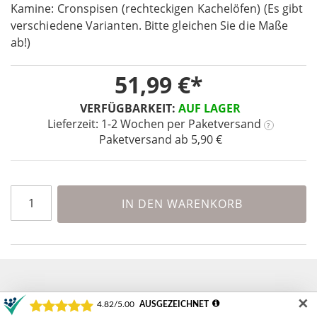
beginning
Kamine: Cronspisen (rechteckigen Kachelöfen) (Es gibt
of
verschiedene Varianten. Bitte gleichen Sie die Maße
the
ab!)
images
gallery
51,99 €
VERFÜGBARKEIT:
AUF LAGER
Lieferzeit: 1-2 Wochen
per Paketversand
?
Paketversand ab 5,90 €
IN DEN WARENKORB
✕