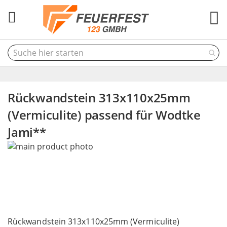
M
Rückwandstein 313x110x25mm
(Vermiculite) passend für Wodtke
Jami**
Skip
to
the
end
of
the
Skip
images
to
Rückwandstein 313x110x25mm (Vermiculite)
gallery