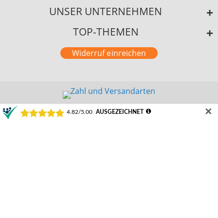
UNSER UNTERNEHMEN
TOP-THEMEN
Widerruf einreichen
✕
©2024 Schamotte-Shop.de
Durchschnittliche Bewertung von Schamotte-Shop.de | Weeze bei Trustami:
4.82 /
5.00
mit
22.223
Bewertungen
|
Bewertungsgrundlage des Anbieters: 1 Verkaufs- und 3 Bewertungsplattformen