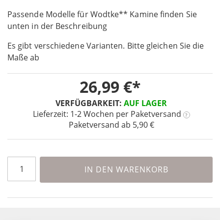
the
Passende Modelle für Wodtke** Kamine finden Sie
beginning
unten in der Beschreibung
of
the
Es gibt verschiedene Varianten. Bitte gleichen Sie die
images
Maße ab
gallery
26,99 €
VERFÜGBARKEIT:
AUF LAGER
Lieferzeit: 1-2 Wochen
per Paketversand
?
Paketversand ab 5,90 €
IN DEN WARENKORB