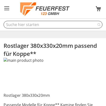
M
Rostlager 380x330x20mm passend
für Koppe**
Skip
to
the
end
of
the
Skip
images
to
Rostlager 380x330x20mm
gallery
the
Passende Modelle für Koppe** Kamine finden Sie
beginning