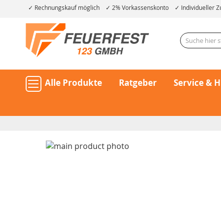
Rechnungskauf möglich
2% Vorkassenskonto
Individueller Z
Alle Produkte
Ratgeber
Service & H
Skip
to
the
end
of
the
Skip
images
to