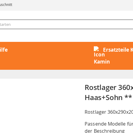
uschnitt
ilfe
Ersatzteile
Rostlager 36
Haas+Sohn **
Rostlager 360x290x
Passende Modelle fü
der Beschreibung