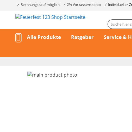
Rechnungskauf möglich
2% Vorkassenskonto
Individueller Z
Alle Produkte
Ratgeber
Service & H
Skip
to
the
end
of
the
Skip
images
to
gallery
the
beginning