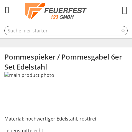
M
Pommespieker / Pommesgabel 6er
Set Edelstahl
Skip
to
the
end
of
the
Skip
images
to
Material: hochwertiger Edelstahl, rostfrei
gallery
the
Lebensmittelecht
beginning