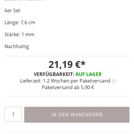
of
6er Set
the
images
Länge: 7,6 cm
gallery
Stärke: 1 mm
Nachhaltig
21,19 €
VERFÜGBARKEIT:
AUF LAGER
Lieferzeit: 1-2 Wochen
per Paketversand
?
Paketversand ab 5,90 €
IN DEN WARENKORB