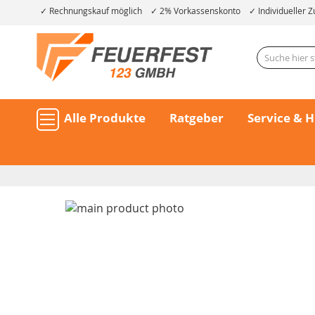
Rechnungskauf möglich
2% Vorkassenskonto
Individueller Z
Alle Produkte
Ratgeber
Service & H
Skip
to
the
end
of
the
Skip
images
to