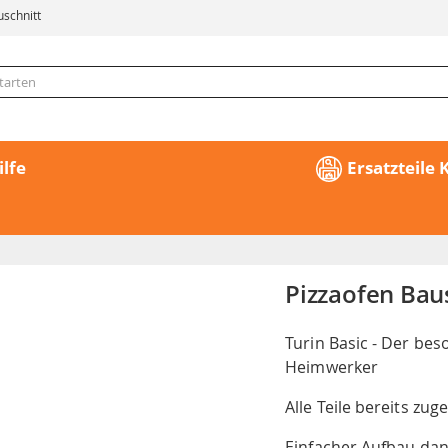
uschnitt
ilfe
Ersatzteile
Pizzaofen Baus
Turin Basic - Der be
Heimwerker
Alle Teile bereits zug
Einfacher Aufbau da