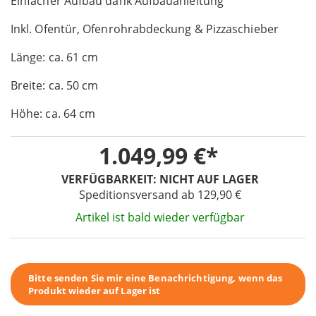
Einfacher Aufbau dank Aufbauanleitung
the
images
Inkl. Ofentür, Ofenrohrabdeckung & Pizzaschieber
gallery
Länge: ca. 61 cm
Breite: ca. 50 cm
Höhe: ca. 64 cm
1.049,99 €
VERFÜGBARKEIT:
NICHT AUF LAGER
Speditionsversand ab 129,90 €
Artikel ist bald wieder verfügbar
Bitte senden Sie mir eine Benachrichtigung, wenn das
Produkt wieder auf Lager ist