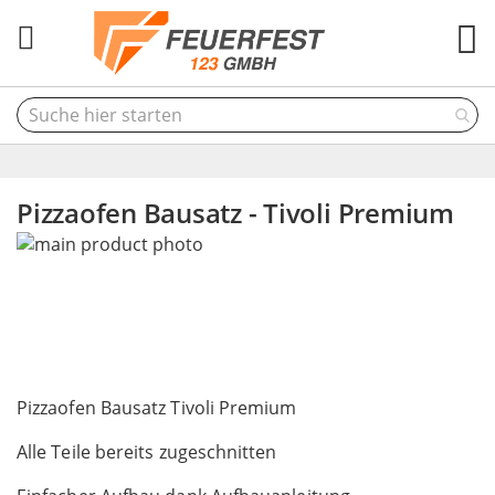
M
Pizzaofen Bausatz - Tivoli Premium
Skip
to
the
end
of
the
Skip
images
to
Pizzaofen Bausatz Tivoli Premium
gallery
the
Alle Teile bereits zugeschnitten
beginning
of