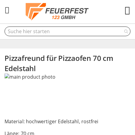
M
Pizzafreund für Pizzaofen 70 cm
Edelstahl
Skip
to
the
end
of
the
Skip
images
to
Material: hochwertiger Edelstahl, rostfrei
gallery
the
Länge: 70 cm
beginning