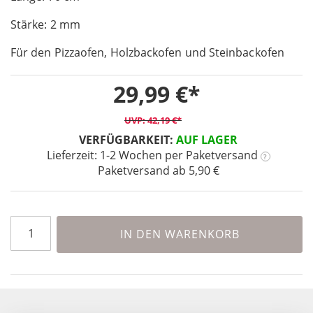
of
Stärke: 2 mm
the
images
Für den Pizzaofen, Holzbackofen und Steinbackofen
gallery
29,99 €
42,19 €
VERFÜGBARKEIT:
AUF LAGER
Lieferzeit: 1-2 Wochen
per Paketversand
?
Paketversand ab 5,90 €
IN DEN WARENKORB