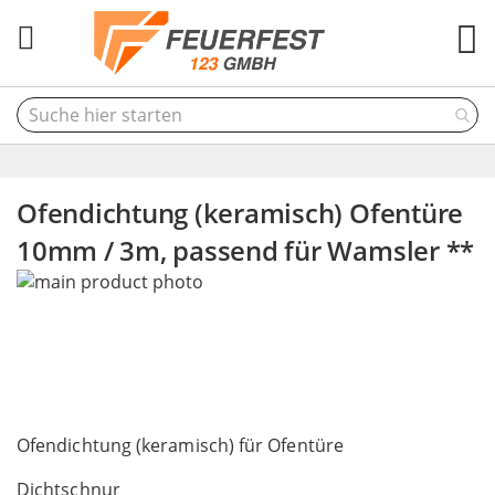
M
Ofendichtung (keramisch) Ofentüre
10mm / 3m, passend für Wamsler **
Skip
to
the
end
of
the
Skip
images
to
Ofendichtung (keramisch) für Ofentüre
gallery
the
Dichtschnur
beginning