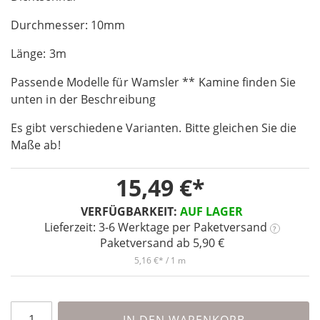
of
Durchmesser: 10mm
the
images
Länge: 3m
gallery
Passende Modelle für Wamsler ** Kamine finden Sie
unten in der Beschreibung
Es gibt verschiedene Varianten. Bitte gleichen Sie die
Maße ab!
15,49 €
VERFÜGBARKEIT:
AUF LAGER
Lieferzeit: 3-6 Werktage
per Paketversand
?
Paketversand ab 5,90 €
5,16 €
/ 1 m
IN DEN WARENKORB