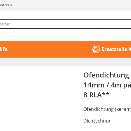
uschnitt
ilfe
Ersatzteile
Ofendichtung 
14mm / 4m pas
8 RLA**
Ofendichtung (kerami
Dichtschnur