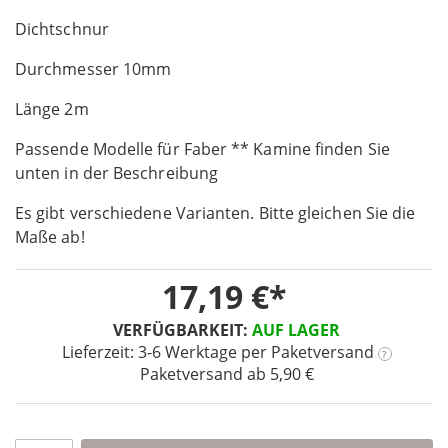
the
Dichtschnur
beginning
of
Durchmesser 10mm
the
images
Länge 2m
gallery
Passende Modelle für Faber ** Kamine finden Sie
unten in der Beschreibung
Es gibt verschiedene Varianten. Bitte gleichen Sie die
Maße ab!
17,19 €
VERFÜGBARKEIT:
AUF LAGER
Lieferzeit: 3-6 Werktage
per Paketversand
?
Paketversand ab 5,90 €