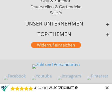
Grill & Zubehör
Feuerstellen & Gartendeko
Sale %
UNSER UNTERNEHMEN
TOP-THEMEN
Widerruf einreichen
✕
©2024 Schamotte-Shop.de
Durchschnittliche Bewertung von Schamotte-Shop.de | Weeze bei Trustami:
4.82 /
5.00
mit
22.223
Bewertungen
|
Bewertungsgrundlage des Anbieters: 1 Verkaufs- und 3 Bewertungsplattformen