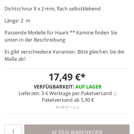
the
Dichtschnur 8 x 2 mm, flach selbstklebend
beginning
of
Länge: 2 m
the
images
Passende Modelle für Haark ** Kamine finden Sie
gallery
unten in der Beschreibung
Es gibt verschiedene Varianten. Bitte gleichen Sie die
Maße ab!
17,49 €
VERFÜGBARKEIT:
AUF LAGER
Lieferzeit: 3-6 Werktage
per Paketversand
?
Paketversand ab 5,90 €
34,98 €
/ 2 m
IN DEN WARENKORB