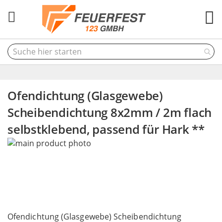
M
Ofendichtung (Glasgewebe)
Scheibendichtung 8x2mm / 2m flach
selbstklebend, passend für Hark **
Skip
to
the
end
of
the
Skip
images
to
Ofendichtung (Glasgewebe) Scheibendichtung
gallery