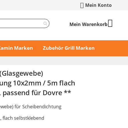
Mein Konto
Mein Warenkorb
 Kamin Marken
Zubehör Grill Marken
 (Glasgewebe)
tung 10x2mm / 5m flach
, passend für Dovre **
ewebe) für Scheibendichtung
 flach selbstklebend