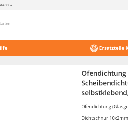
uschnitt
ilfe
Ersatzteile
Ofendichtung
Scheibendich
selbstklebend
Ofendichtung (Glasg
Dichtschnur 10x2mm,