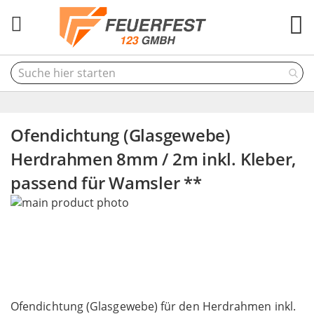
M
Ofendichtung (Glasgewebe)
Herdrahmen 8mm / 2m inkl. Kleber,
passend für Wamsler **
Skip
to
the
end
of
the
Skip
images
to
Ofendichtung (Glasgewebe) für den Herdrahmen inkl.
gallery