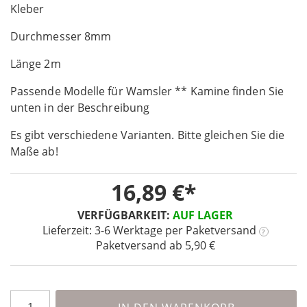
the
Kleber
beginning
Durchmesser 8mm
of
the
Länge 2m
images
gallery
Passende Modelle für Wamsler ** Kamine finden Sie
unten in der Beschreibung
Es gibt verschiedene Varianten. Bitte gleichen Sie die
Maße ab!
16,89 €
VERFÜGBARKEIT:
AUF LAGER
Lieferzeit: 3-6 Werktage
per Paketversand
?
Paketversand ab 5,90 €