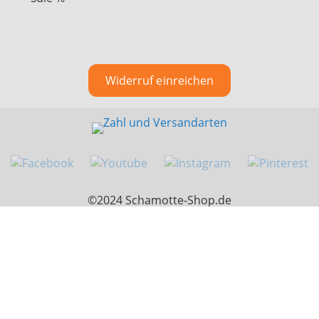
Widerruf einreichen
©2024 Schamotte-Shop.de
eeze bei Trustami:
4.82 / 5.00
mit
22.223
Bewertungen
|
Bewertungsgrundlage des