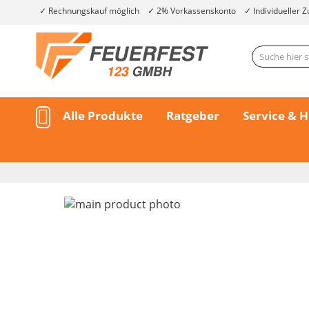
Rechnungskauf möglich
2% Vorkassenskonto
Individueller Z
Alle Produkte
Ratgeber
Service & H
Skip
to
the
end
of
the
Skip
images
to