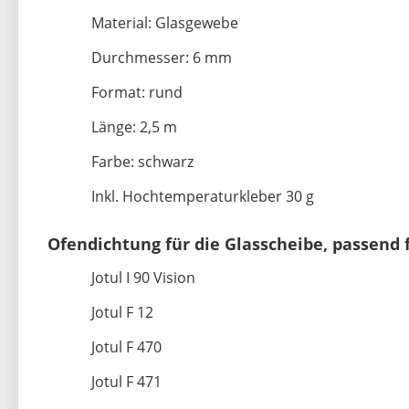
Material: Glasgewebe
Durchmesser: 6 mm
Format: rund
Länge: 2,5 m
Farbe: schwarz
Inkl. Hochtemperaturkleber 30 g
Ofendichtung für die Glasscheibe, passend 
Jotul I 90 Vision
Jotul F 12
Jotul F 470
Jotul F 471