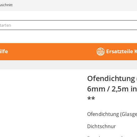
uschnitt
ilfe
Ersatzteile
Ofendichtung 
6mm / 2,5m ink
**
Ofendichtung (Glasge
Dichtschnur