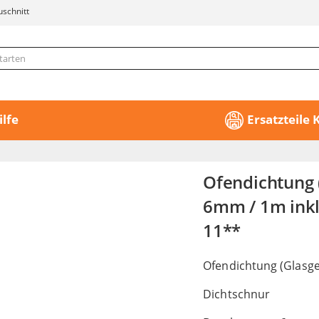
uschnitt
ilfe
Ersatzteile
Ofendichtung 
6mm / 1m inkl
11**
Ofendichtung (Glasge
Dichtschnur