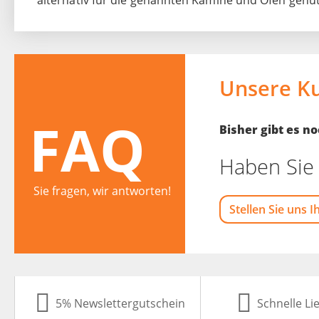
alternativ für die genannten Kamine und Öfen genu
Unsere K
FAQ
Bisher gibt es 
Haben Sie 
Sie fragen, wir antworten!
Stellen Sie uns I
5% Newslettergutschein
Schnelle Li