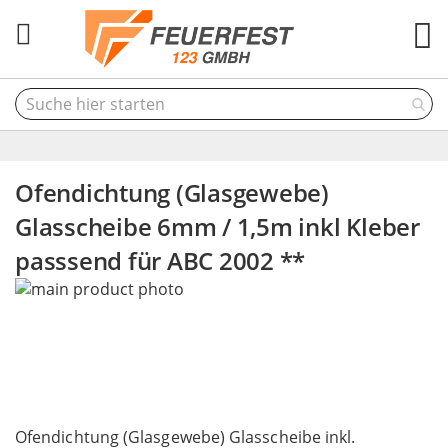
M
Ofendichtung (Glasgewebe)
Glasscheibe 6mm / 1,5m inkl Kleber
passsend für ABC 2002 **
Skip
to
the
end
of
the
Skip
images
to
Ofendichtung (Glasgewebe) Glasscheibe inkl.
gallery