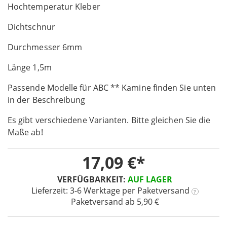
the
Hochtemperatur Kleber
beginning
Dichtschnur
of
the
Durchmesser 6mm
images
gallery
Länge 1,5m
Passende Modelle für ABC ** Kamine finden Sie unten
in der Beschreibung
Es gibt verschiedene Varianten. Bitte gleichen Sie die
Maße ab!
17,09 €
VERFÜGBARKEIT:
AUF LAGER
Lieferzeit: 3-6 Werktage
per Paketversand
?
Paketversand ab 5,90 €