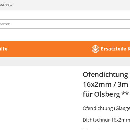
uschnitt
ilfe
Ersatzteile
Ofendichtung 
16x2mm / 3m f
für Olsberg **
Ofendichtung (Glasge
Dichtschnur 16x2mm,