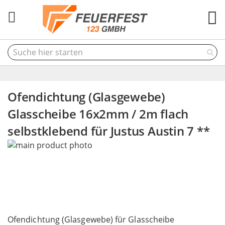
M
Ofendichtung (Glasgewebe)
Glasscheibe 16x2mm / 2m flach
selbstklebend für Justus Austin 7 **
Skip
to
the
end
of
the
Skip
images
to
Ofendichtung (Glasgewebe) für Glasscheibe
gallery