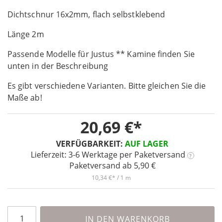
the
Dichtschnur 16x2mm, flach selbstklebend
beginning
of
Länge 2m
the
images
Passende Modelle für Justus ** Kamine finden Sie
gallery
unten in der Beschreibung
Es gibt verschiedene Varianten. Bitte gleichen Sie die
Maße ab!
20,69 €
VERFÜGBARKEIT:
AUF LAGER
Lieferzeit: 3-6 Werktage
per Paketversand
?
Paketversand ab 5,90 €
10,34 €
/ 1 m
IN DEN WARENKORB