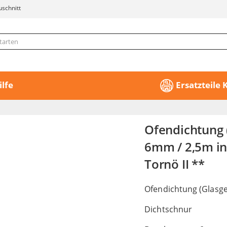
uschnitt
ilfe
Ersatzteile
Ofendichtung
6mm / 2,5m in
Tornö II **
Ofendichtung (Glasge
Dichtschnur