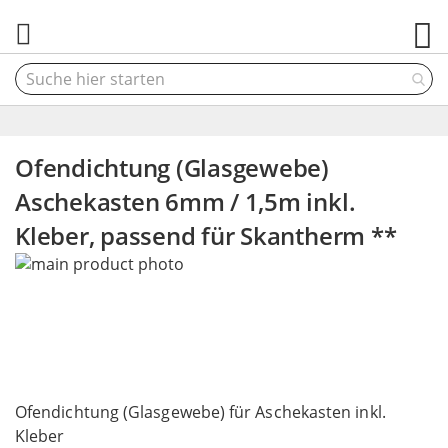
M
Ofendichtung (Glasgewebe)
Aschekasten 6mm / 1,5m inkl.
Kleber, passend für Skantherm **
Skip
to
the
end
of
the
Skip
images
to
Ofendichtung (Glasgewebe) für Aschekasten inkl.
gallery
the
Kleber