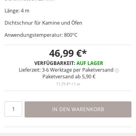
of
Länge: 4 m
the
images
Dichtschnur für Kamine und Öfen
gallery
Anwendungstemperatur: 800°C
46,99 €
VERFÜGBARKEIT:
AUF LAGER
Lieferzeit: 3-6 Werktage
per Paketversand
?
Paketversand ab 5,90 €
11,75 €
/ 1 m
IN DEN WARENKORB