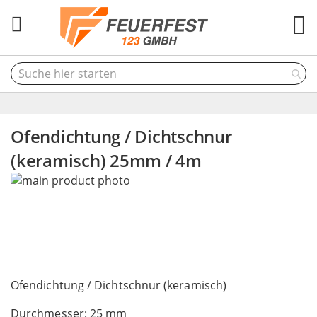
M
Ofendichtung / Dichtschnur
(keramisch) 25mm / 4m
Skip
to
the
end
of
the
Skip
images
to
Ofendichtung / Dichtschnur (keramisch)
gallery
the
Durchmesser: 25 mm
beginning