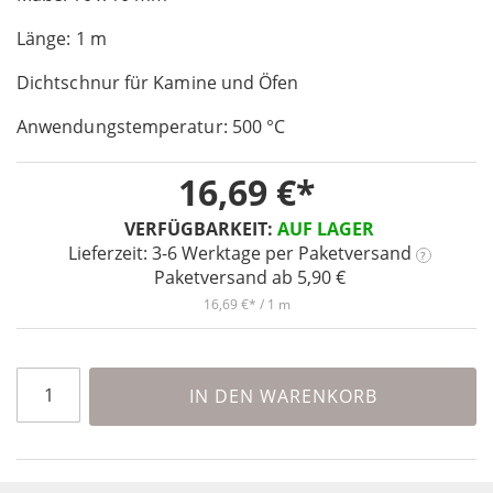
of
Länge: 1 m
the
images
Dichtschnur für Kamine und Öfen
gallery
Anwendungstemperatur: 500 °C
16,69 €
VERFÜGBARKEIT:
AUF LAGER
Lieferzeit: 3-6 Werktage
per Paketversand
?
Paketversand ab 5,90 €
16,69 €
/ 1 m
IN DEN WARENKORB