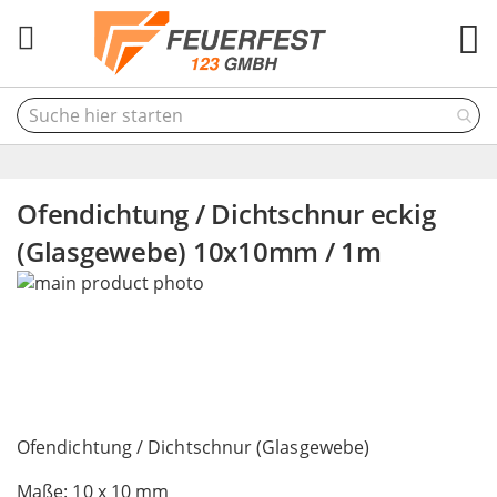
M
Ofendichtung / Dichtschnur eckig
(Glasgewebe) 10x10mm / 1m
Skip
to
the
end
of
the
Skip
images
to
Ofendichtung / Dichtschnur (Glasgewebe)
gallery
the
Maße: 10 x 10 mm
beginning