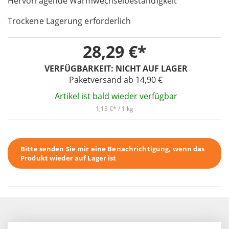
Hervorragende Warmwechselbeständigkeit
the
images
Trockene Lagerung erforderlich
gallery
28,29 €
VERFÜGBARKEIT:
NICHT AUF LAGER
Paketversand ab 14,90 €
Artikel ist bald wieder verfügbar
1,13 €
/ 1 kg
Bitte senden Sie mir eine Benachrichtigung, wenn das
Produkt wieder auf Lager ist