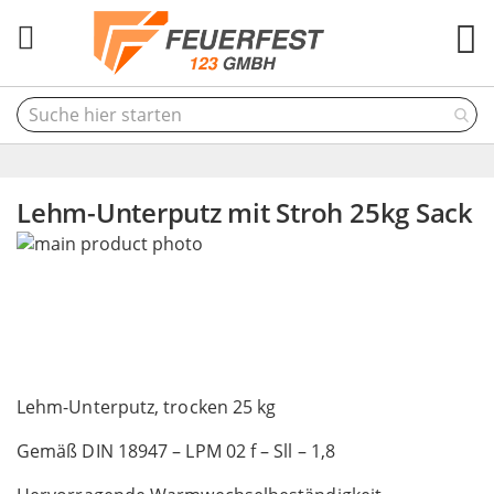
M
Lehm-Unterputz mit Stroh 25kg Sack
Skip
to
the
end
of
the
Skip
images
to
Lehm-Unterputz, trocken 25 kg
gallery
the
Gemäß DIN 18947 – LPM 02 f – Sll – 1,8
beginning
of