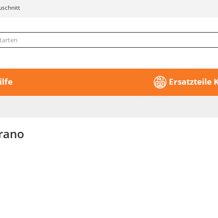
uschnitt
ilfe
Ersatzteile
rano