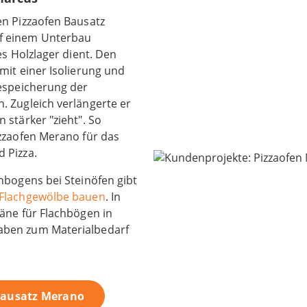
en Pizzaofen Bausatz
f einem Unterbau
es Holzlager dient. Den
mit einer Isolierung und
mespeicherung der
. Zugleich verlängerte er
 stärker "zieht". So
izzaofen Merano für das
 Pizza.
hbogens bei Steinöfen gibt
 Flachgewölbe bauen
. In
läne für Flachbögen in
aben zum Materialbedarf
Bausatz Merano