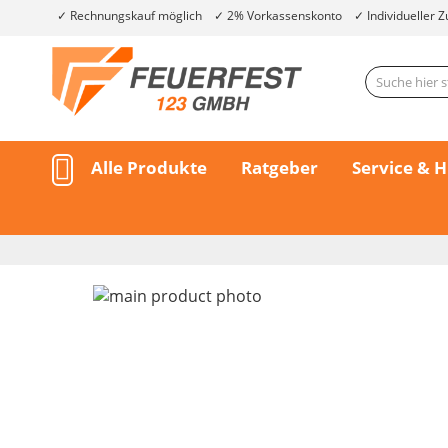
Rechnungskauf möglich
2% Vorkassenskonto
Individueller Z
Alle Produkte
Ratgeber
Service & H
Skip
to
the
end
of
the
Skip
images
to