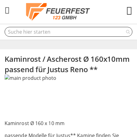
M
Kaminrost / Ascherost Ø 160x10mm
passend für Justus Reno **
Skip
to
the
end
of
the
Skip
images
to
Kaminrost Ø 160 x 10 mm
gallery
the
passende Modelle für Justus** Kamine finden Sie
beginning