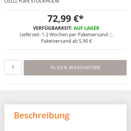
OSLO, Hark STOCKHOLM
of
the
72,99 €
images
gallery
VERFÜGBARKEIT:
AUF LAGER
Lieferzeit: 1-2 Wochen
per Paketversand
?
Paketversand ab 5,90 €
IN DEN WARENKORB
Beschreibung