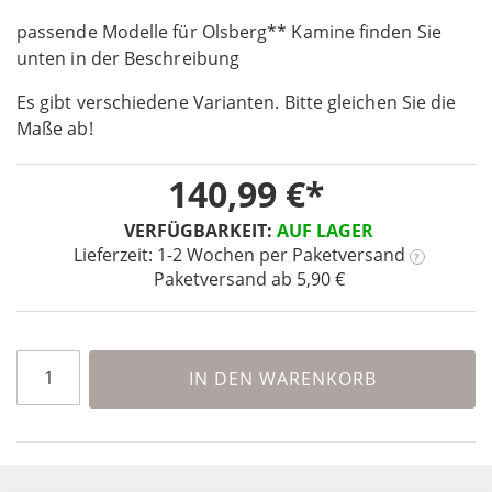
the
passende Modelle für Olsberg** Kamine finden Sie
beginning
unten in der Beschreibung
of
the
Es gibt verschiedene Varianten. Bitte gleichen Sie die
images
Maße ab!
gallery
140,99 €
VERFÜGBARKEIT:
AUF LAGER
Lieferzeit: 1-2 Wochen
per Paketversand
?
Paketversand ab 5,90 €
IN DEN WARENKORB