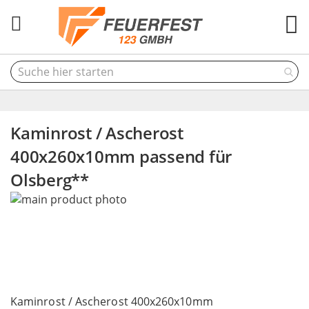
M
Kaminrost / Ascherost
400x260x10mm passend für
Olsberg**
Skip
to
the
end
of
the
Skip
images
to
Kaminrost / Ascherost 400x260x10mm
gallery